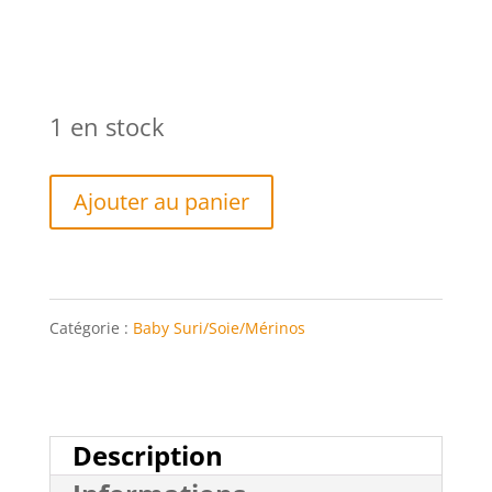
initial
actuel
était :
est :
36,00 €.
28,00 €.
1 en stock
quantité
Ajouter au panier
de
Héloïse
Catégorie :
Baby Suri/Soie/Mérinos
Description