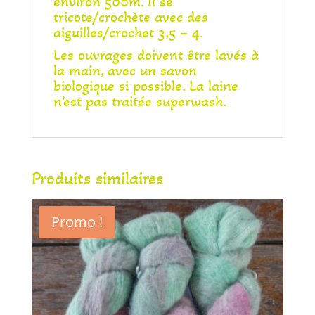
environ 500m. Il se
tricote/crochète avec des
aiguilles/crochet 3,5 – 4.
Les ouvrages doivent être lavés à
la main, avec un savon
biologique si possible. La laine
n’est pas traitée superwash.
Produits similaires
Promo !