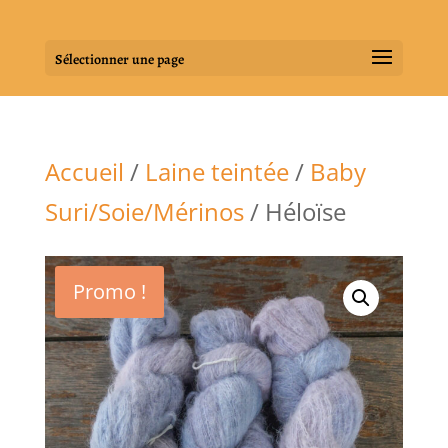
Sélectionner une page
Accueil
/
Laine teintée
/
Baby
Suri/Soie/Mérinos
/ Héloïse
Promo !