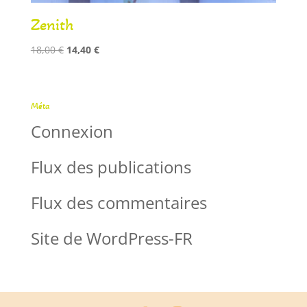
Zenith
Le
Le
18,00
€
14,40
€
prix
prix
initial
actuel
était :
est :
Méta
18,00 €.
14,40 €.
Connexion
Flux des publications
Flux des commentaires
Site de WordPress-FR